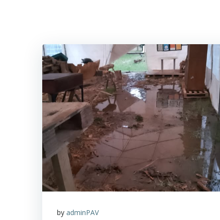
Aller
au
contenu
by
adminPAV