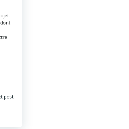
ojet.
 dont
ttre
t post