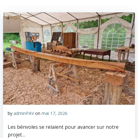
Aller
au
contenu
by
adminPAV
on
mai 17, 2026
Les bénvoles se relaient pour avancer sur notre
projet…